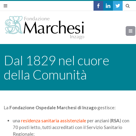
Dal 1829 nel cuore
della Comunità
La
Fondazione Ospedale Marchesi di Inzago
gestisce:
una
residenza sanitaria assistenziale
per anziani (
RSA
) con
70 posti letto, tutti accreditati con il Servizio Sanitario
Regionale;